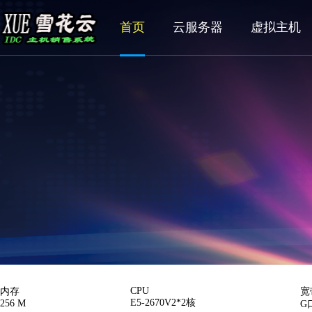
首页
云服务器
虚拟主机
CPU
内存
宽
E5-2670V2*2核
256 M
G口