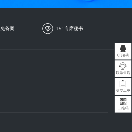
外免备案
1V1专席秘书
QQ咨询
联系售后
提交工单
二维码