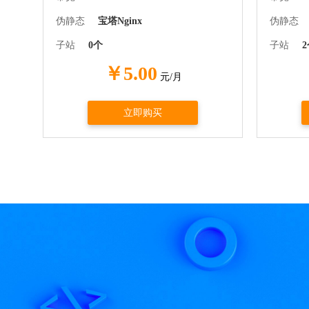
伪静态
宝塔Nginx
伪静态
子站
0个
子站
￥5.00
元/月
立即购买