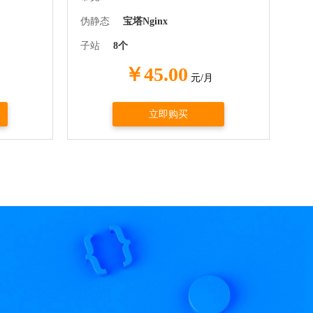
伪静态
宝塔Nginx
子站
8个
￥45.00
元/月
立即购买