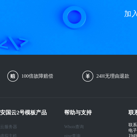
加
100倍故障赔偿
24H无理由退款
安国云2号模板产品
帮助与支持
联
联系
云服务器
Whois查询
电子
194
虚拟主机
ping查询