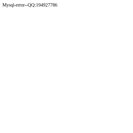
Mysql-error--QQ:194927786