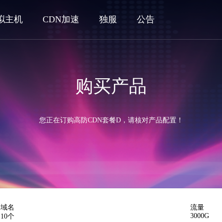
拟主机
CDN加速
独服
公告
购买产品
您正在订购高防CDN套餐D，请核对产品配置！
域名
流量
3000G
10个