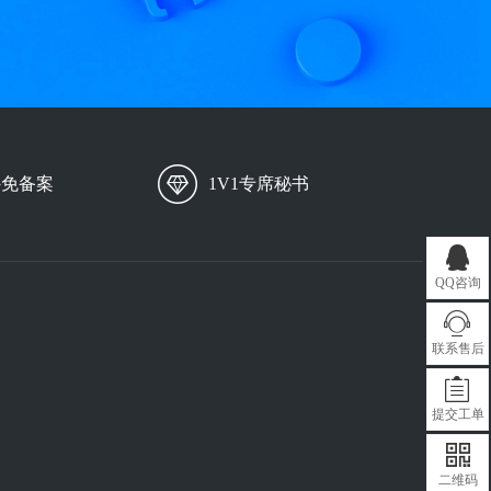
外免备案
1V1专席秘书
QQ咨询
联系售后
提交工单
二维码