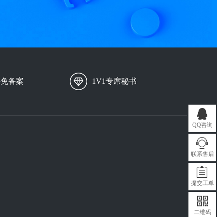
外免备案
1V1专席秘书
QQ咨询
联系售后
提交工单
二维码