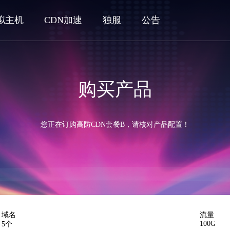
拟主机
CDN加速
独服
公告
购买产品
您正在订购高防CDN套餐B，请核对产品配置！
域名
流量
100G
5个